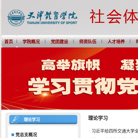
|
|
|
|
|
首页
学院概况
党团建设
师资队伍
人才培养
理论学习
理论学习
·
习近平给四所交通大学
党总支概况