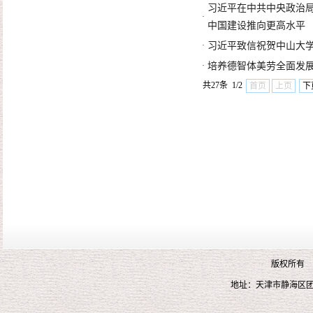
习近平在中共中央政治
·
中国建设推向更高水平
·
习近平致信祝贺中山大学
·
培养德智体美劳全面发
共27条 1/2
首页
上页
下
版权所有 
地址：天津市静海区团泊